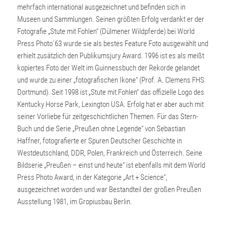
mehrfach international ausgezeichnet und befinden sich in
Museen und Sammlungen. Seinen größten Erfolg verdankt er der
Fotografie „Stute mit Fohlen“ (Dülmener Wildpferde) bei World
Press Photo´63 wurde sie als bestes Feature Foto ausgewählt und
erhielt zusätzlich den Publikumsjury Award. 1996 ist es als meißt
kopiertes Foto der Welt im Guinnessbuch der Rekorde gelandet
und wurde zu einer „fotografischen Ikone“ (Prof. A. Clemens FHS
Dortmund). Seit 1998 ist „Stute mit Fohlen“ das offizielle Logo des
Kentucky Horse Park, Lexington USA. Erfolg hat er aber auch mit
seiner Vorliebe für zeitgeschichtlichen Themen. Für das Stern-
Buch und die Serie „Preußen ohne Legende“ von Sebastian
Haffner, fotografierte er Spuren Deutscher Geschichte in
Westdeutschland, DDR, Polen, Frankreich und Österreich. Seine
Bildserie „Preußen – einst und heute“ ist ebenfalls mit dem World
Press Photo Award, in der Kategorie „Art + Science“,
ausgezeichnet worden und war Bestandteil der großen Preußen
Ausstellung 1981, im Gropiusbau Berlin.